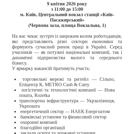
9 квітня 2026 року
з 11:00 до 15:00
м. Київ, Центральний вокзал станції «Київ-
Пасажирський»
(Червона зала, площа Вокзальна, 1)
На вас чекає зустріч із широким колом роботодавців,
які представляють різні сектори економіки та
формують сучасний ринок праці в Україні. Серед
учасників — як потужні національні компанії, так і
динамічні підприємства малого та середнього
бізнесу.
У ярмарку вакансій братимуть участь:
торговельні мережі та ритейл — Сільпо,
Епіцентр К, METRO Cash & Carry
логістичні та технологічні компанії — Нова
пошта, Rozetka
транспортна інфраструктура — Укрзалізниця,
Укрпошта
енергетичний сектор — НАЕК Енергоатом
банківські установи та фінансовий сектор
охоронні компанії
благодійні організації
заклади освіти та державні установи