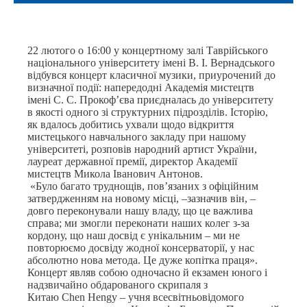
22 лютого о 16:00 у концертному залі Таврійського
національного університету імені В. І. Вернадського
відбувся концерт класичної музики, приурочений до
визначної події: напередодні Академія мистецтв
імені С. С. Прокоф’єва приєдналась до університету
в якості одного зі структурних підрозділів. Історію,
як вдалось добитись ухвали щодо відкриття
мистецького навчального закладу при нашому
університеті, розповів народний артист України,
лауреат державної премії, директор Академії
мистецтв Микола Іванович Антонов.
«Було багато труднощів, пов’язаних з офіційним
затвердженням на новому місці, –зазначив він, –
довго переконували нашу владу, що це важлива
справа; ми змогли переконати наших колег з-за
кордону, що наш досвід є унікальним – ми не
повторюємо досвіду жодної консерваторії, у нас
абсолютно нова метода. Це дуже копітка праця».
Концерт являв собою одночасно й екзамен юного і
надзвичайно обдарованого скрипаля з
Китаю
Chen
Hengy
– учня всесвітньовідомого