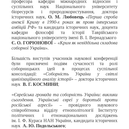
професора кафедри міжнародних відносин і
суспільних наук Національного університету
біоресурсів і природокористування, доктора
історичних наук,
О. М. Любовець
«Перша спроба
анексії Криму в 1990-х роках як прояв імперських
амбіцій РФ»
та кандидата історичних наук, доцента
кафедри філософії та історії Таврійського
національного університету імені В. І. Вернадського
Є. О. ГОРЮНОВОЇ
–
«Крим як невіддільна складова
соборної України».
Більшість виступів учасників наукової конференції
були присвячені подіям сучасності та ролі
соборницьких ідей в процесах суспільної
консолідації: «
Соборність України у світлі
цивілізаційного аналізу історії
» – доктора історичних
наук
В. Г. КОСМИНИ
;
«
Єврейська громада та соборність України: виклики
сьогодення. Українські євреї у боротьбі проти
російської агресії» –
провідного наукового
співробітника відділу етнополітології Інституту
політичних і етнонаціональних досліджень
ім. І. Ф. Кураса НАН України, кандидата історичних
наук
А. Ю. Подольського
;