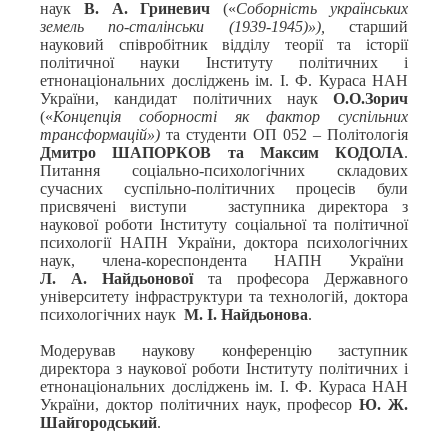
наук
В. А. Гриневич
(«
Соборність українських
земель по-сталінськи (1939-1945)»),
старший
науковий співробітник відділу теорії та історії
політичної науки Інституту політичних і
етнонаціональних досліджень ім. І. Ф. Кураса НАН
України, кандидат політичних наук
О.О.Зорич
(«
Концепція соборності
як фактор суспільних
трансформацій»)
та студенти ОП 052 – Політологія
Дмитро ШАПОРКОВ та Максим КОДОЛА
.
Питання соціально-психологічних складових
сучасних суспільно-політичних процесів були
присвячені виступи заступника директора з
наукової роботи Інституту соціальної та політичної
психології НАПН України, доктора психологічних
наук, члена-кореспондента НАПН України
Л. А. Найдьонової
та професора Державного
університету інфраструктури та технологій, доктора
психологічних наук
М. І. Найдьонова
.
Модерував наукову конференцію заступник
директора з наукової роботи Інституту політичних і
етнонаціональних досліджень ім. І. Ф. Кураса НАН
України, доктор політичних наук, професор
Ю. Ж.
Шайгородський
.