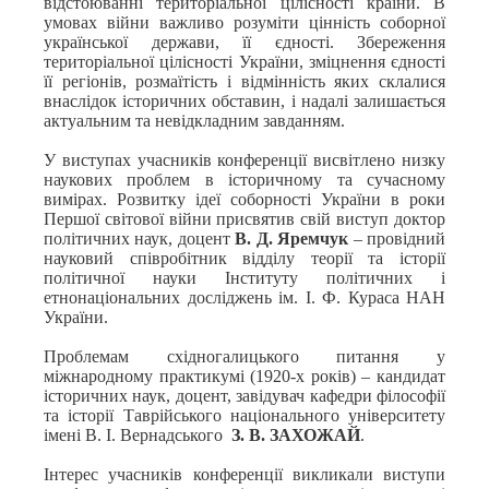
відстоюванні територіальної цілісності країни. В
умовах війни важливо розуміти цінність соборної
української держави, її єдності. Збереження
територіальної цілісності України, зміцнення єдності
її регіонів, розмаїтість і відмінність яких склалися
внаслідок історичних обставин, і надалі залишається
актуальним та невідкладним завданням.
У виступах учасників конференції висвітлено низку
наукових проблем в історичному та сучасному
вимірах. Розвитку ідеї соборності України в роки
Першої світової війни присвятив свій виступ доктор
політичних наук, доцент
В. Д. Яремчук
– провідний
науковий співробітник відділу теорії та історії
політичної науки Інституту політичних і
етнонаціональних досліджень ім. І. Ф. Кураса НАН
України.
Проблемам східногалицького питання у
міжнародному практикумі (1920-х років) – кандидат
історичних наук, доцент, завідувач кафедри філософії
та історії Таврійського національного університету
імені В. І. Вернадського
З. В. ЗАХОЖАЙ
.
Інтерес учасників конференції викликали виступи