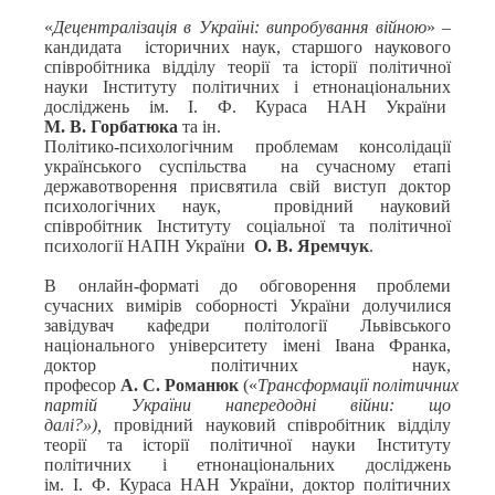
«
Децентралізація в Україні: випробування війною
» –
кандидата історичних наук, старшого наукового
співробітника відділу теорії та історії політичної
науки Інституту політичних і етнонаціональних
досліджень ім. І. Ф. Кураса НАН України
М. В. Горбатюка
та ін.
Політико-психологічним проблемам консолідації
українського суспільства на сучасному етапі
державотворення присвятила свій виступ доктор
психологічних наук, провідний науковий
співробітник Інституту соціальної та політичної
психології НАПН України
О. В. Яремчук
.
В онлайн-форматі до обговорення проблеми
сучасних вимірів соборності України долучилися
завідувач кафедри політології Львівського
національного університету імені Івана Франка,
доктор політичних наук,
професор
А. С. Романюк
(«
Трансформації політичних
партій України напередодні війни: що
далі?»),
провідний науковий співробітник відділу
теорії та історії політичної науки Інституту
політичних і етнонаціональних досліджень
ім. І. Ф. Кураса НАН України, доктор політичних