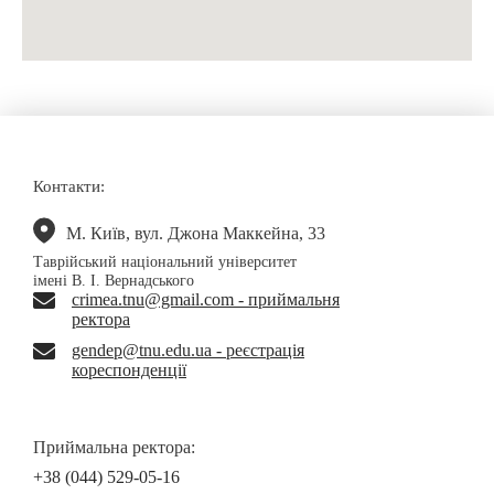
Контакти:
М. Київ, вул. Джона Маккейна, 33
Таврійський національний університет
імені В. І. Вернадського
crimea.tnu@gmail.com - приймальня
ректора
gendep@tnu.edu.ua - реєстрація
кореспонденції
Приймальна ректора:
+38 (044) 529-05-16