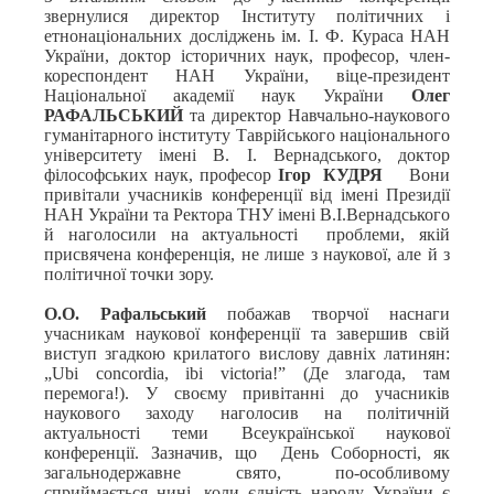
звернулися директор Інституту політичних і
етнонаціональних досліджень ім. І. Ф. Кураса НАН
України, доктор історичних наук, професор, член-
кореспондент НАН України, віце-президент
Національної академії наук України
Олег
РАФАЛЬСЬКИЙ
та директор Навчально-наукового
гуманітарного інституту Таврійського національного
університету імені В. І. Вернадського, доктор
філософських наук, професор
Ігор КУДРЯ
Вони
привітали учасників конференції від імені Президії
НАН України та Ректора ТНУ імені В.І.Вернадського
й наголосили на актуальності проблеми, якій
присвячена конференція, не лише з наукової, але й з
політичної точки зору.
О.О. Рафальський
побажав творчої наснаги
учасникам наукової конференції та завершив свій
виступ згадкою крилатого вислову давніх латинян:
„Ubi сoncordia, ibi victoria!” (Де злагода, там
перемога!). У своєму привітанні до учасників
наукового заходу наголосив на політичній
актуальності теми Всеукраїнської наукової
конференції. Зазначив, що День Соборності, як
загальнодержавне свято, по-особливому
сприймається нині, коли єдність народу України є