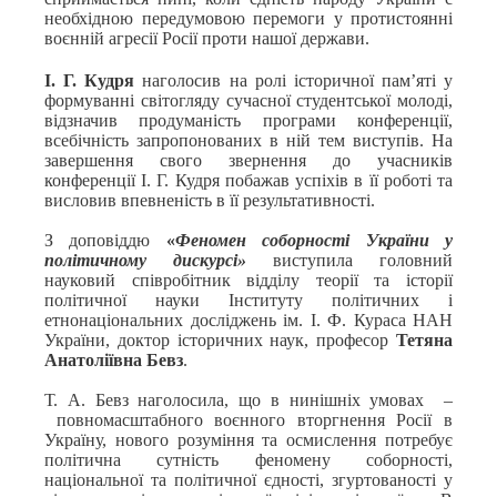
необхідною передумовою перемоги у протистоянні
воєнній агресії Росії проти нашої держави.
І. Г. Кудря
наголосив на ролі історичної пам’яті у
формуванні світогляду сучасної студентської молоді,
відзначив продуманість програми конференції,
всебічність запропонованих в ній тем виступів. На
завершення свого звернення до учасників
конференції І. Г. Кудря побажав успіхів в її роботі та
висловив впевненість в її результативності.
З доповіддю
«
Феномен соборності України у
політичному дискурсі»
виступила головний
науковий співробітник відділу теорії та історії
політичної науки Інституту політичних і
етнонаціональних досліджень ім. І. Ф. Кураса НАН
України, доктор історичних наук, професор
Тетяна
Анатоліївна Бевз
.
Т. А. Бевз наголосила, що в нинішніх умовах –
повномасштабного воєнного вторгнення Росії в
Україну, нового розуміння та осмислення потребує
політична сутність феномену соборності,
національної та політичної єдності, згуртованості у