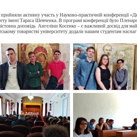
 прийняли активну участь у Науково-практичній конференції «Д
ету імені Тараса Шевченка. В програмі конференції було Пленарн
 змістовна доповідь Ангеліни Косенко – є важливий досвід для ма
нтському товаристві університету додали нашим студентам наснаг