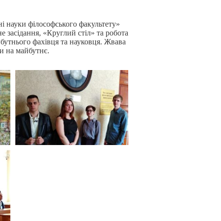
ні науки філософського факультету»
е засідання, «Круглий стіл» та робота
йбутнього фахівця та науковця. Жвава
и на майбутнє.