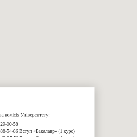
 комісія Університету:
529-00-58
488-54-86 Вступ «Бакалавр» (1 курс)