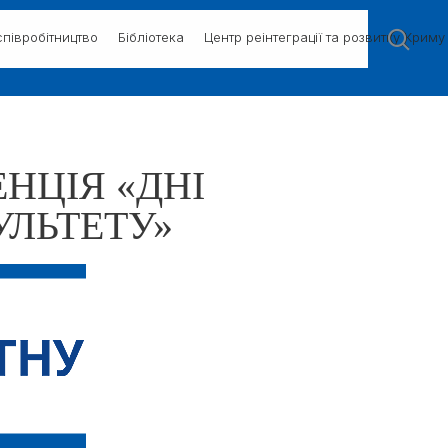
півробітництво
Бібліотека
Центр реінтеграції та розвитку Криму
НЦІЯ «ДНІ
ЛЬТЕТУ»