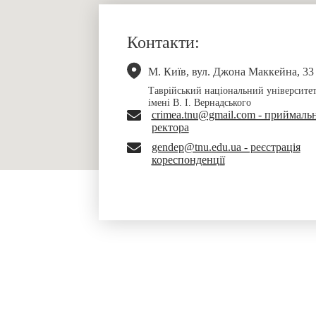
Контакти:
М. Київ, вул. Джона Маккейна, 33
Таврійський національний університе
імені В. І. Вернадського
crimea.tnu@gmail.com - приймаль
ректора
gendep@tnu.edu.ua - реєстрація
кореспонденції