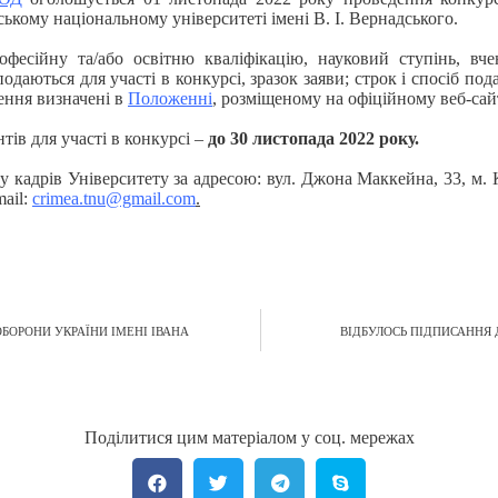
ському національному університеті імені В. І. Вернадського.
фесійну та/або освітню кваліфікацію, науковий ступінь, вчен
одаються для участі в конкурсі, зразок заяви; строк i спосіб под
ення визначені в
Положенні
, розміщеному на офіційному веб-сайт
тів для участі в конкурсі –
до 30 листопада 2022 року.
 кадрів Університету за адресою: вул. Джона Маккейна, 33, м. Киї
mail:
crimea.tnu@gmail.com
.
БОРОНИ УКРАЇНИ ІМЕНІ ІВАНА
ВІДБУЛОСЬ ПІДПИСАННЯ
Поділитися цим матеріалом у соц. мережах