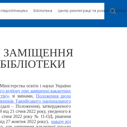
півробітництво
Бібліотека
Центр реінтеграції та розвитку Криму
Я ЗАМІЩЕННЯ
БІБЛІОТЕКИ
Міністерства освіти і науки України
о відбору при заміщенні вакантних
тів)»
зі змінами
,
Положення щодо
івників Таврійського національного
(далі – Положення), затвердженого
від 21 січня 2022 року, уведеного в
21 січня 2022 року № 11-ОД, рішення
від 27 жовтня 2022 року),
наказу від
у для заміщення вакантної посади