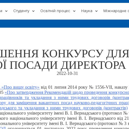
ам
Студенту
Освітній процес
Наука
Міжнародне с
ШЕННЯ КОНКУРСУ ДЛ
Ї ПОСАДИ ДИРЕКТОРА 
2022-10-31
 «Про вищу освіту»
від 01 липня 2014 року № 1556-VII, наказу 
005
«Про затвердження Рекомендацій щодо проведення конкурсног
працівників та укладання з ними трудових договорів (контрак
ору для заміщення вакантних посад науково-педагогічних прац
надського та укладання з ними трудових договорів (контрактів)
іонального університету імені В. І. Вернадського (протокол № 9 
кого національного університету імені В. І. Вернадського від 
онального університету імені В. І. Вернадського (протокол № 3 
-ОД
оголошується 01 листопада 2022 року проведення конкурс