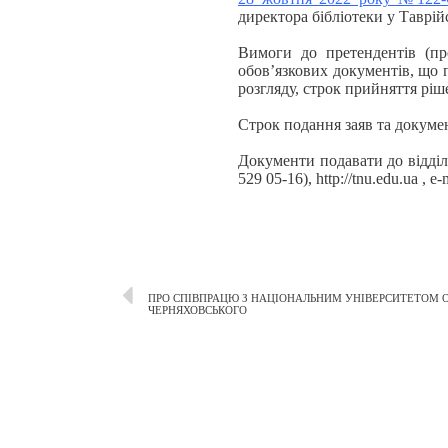
директора бібліотеки у Таврій
Вимоги до претендентів (про
обов’язкових документів, що п
розгляду, строк прийняття ріш
Строк подання заяв та докумен
Документи подавати до відділу
529 05-16), http://tnu.edu.ua , e-
ПРО СПІВПРАЦЮ З НАЦІОНАЛЬНИМ УНІВЕРСИТЕТОМ О
ЧЕРНЯХОВСЬКОГО