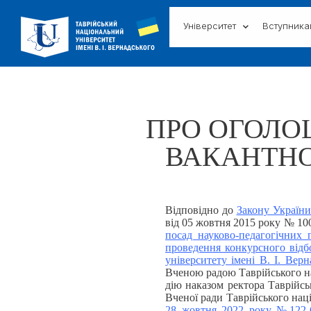
Університет
Вступник
ПРО ОГОЛО
ВАКАНТНО
Відповідно до
Закону України
від 05 жовтня 2015 року № 1
посад науково-педагогічних 
проведення конкурсного відб
університету імені В. І. Вер
Вченою радою Таврійського нац
дію наказом ректора Таврійсь
Вченої ради Таврійського наці
28 жовтня 2022 року №122