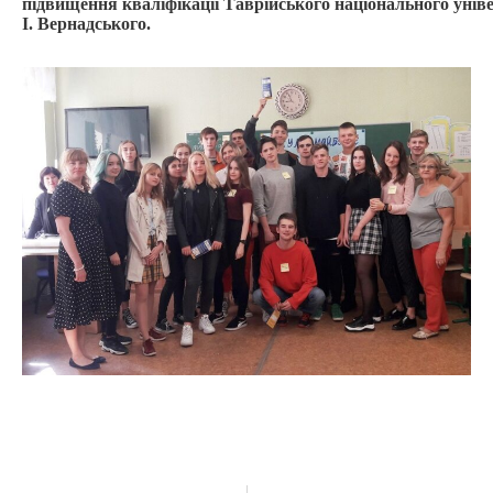
підвищення
кваліфікації
Таврійськ
ого
національн
ого
унів
І. Вернадського
.