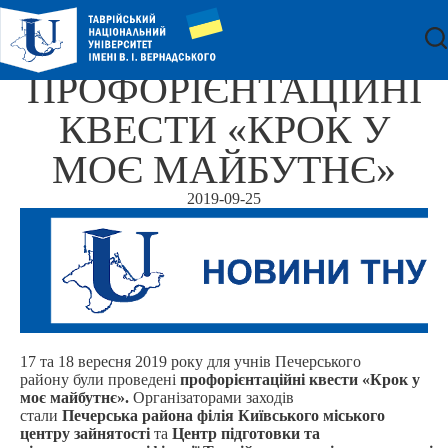
ПРОФОРІЄНТАЦІЙНІ
КВЕСТИ «КРОК У
МОЄ МАЙБУТНЄ»
2019-09-25
17 та 18 вересня 2019 року для учнів Печерського
району
б
ули проведені
профорієнтаційні
квести «Крок у
моє
майбутнє».
Організаторами заходів
стали
Печерська
района
філія
Київського
міського
центру зайнятості
та
Центр
підготовки та