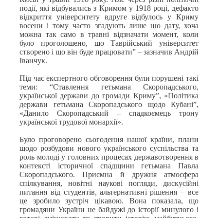
події, які відбувались з Кримом у 1918 році, дефакто
відкриття університету вдруге відбулось у Криму
восени і тому часто згадують лише цю дату, хоча
можна так само в травні відзначати момент, коли
було проголошено, що Таврійський університет
створено і що він буде працювати” – зазначив Андрій
Іванчук.
Під час експертного обговорення були порушені такі
теми: “Ставлення гетьмана Скоропадського,
української держави до громади Криму”, «Політика
держави гетьмана Скоропадського щодо Кубані”,
«Данило Скоропадський – спадкоємець трону
української трудової монархії».
Було проговорено сьогодення нашої країни, плани
щодо розбудови нового українського суспільства та
роль молоді у головних процесах державотворення в
контексті історичної спадщини гетьмана Павла
Скоропадського. Приємна й дружня атмосфера
спілкування, новітні наукові погляди, дискусійні
питання від студентів, альтернативні рішення – все
це зробило зустріч цікавою. Вона показала, що
громадяни України не байдужі до історії минулого і