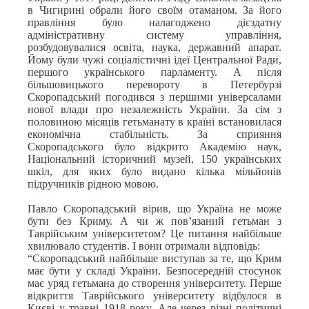
в Чигирині обрали його своїм отаманом. За його
правління було налагоджено дієздатну
адміністративну систему управління,
розбудовувалися освіта, наука, державний апарат.
Йому були чужі соціалістичні ідеї Центральної Ради,
першого українського парламенту. А після
більшовицького перевороту в Петербурзі
Скоропадський погодився з першими універсалами
нової влади про незалежність України. За сім з
половиною місяців гетьманату в країні встановилася
економічна стабільність. За сприяння
Скоропадського було відкрито Академію наук,
Національний історичний музей, 150 українських
шкіл, для яких було видано кілька мільйонів
підручників рідною мовою.
Павло Скоропадський вірив, що Україна не може
бути без Криму. А чи ж пов’язаний гетьман з
Таврійським університетом? Це питання найбільше
хвилювало студентів. І вони отримали відповідь:
“Скоропадський найбільше виступав за те, що Крим
має бути у складі України. Безпосередній стосунок
має уряд гетьмана до створення університету. Перше
відкриття Таврійського університету відбулося в
Києві у травні 1918 року. Але через різні політичні