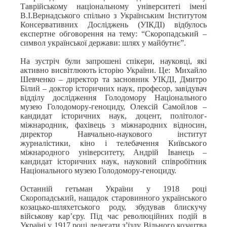
Таврійському національному університеті імені
В.І.Вернадського спільно з Українським Інститутом
Консервативних Досліджень (УІКДІ) відбулось
експертне обговорення на тему: “Скоропадський –
символ української держави: шлях у майбутнє”.
На зустріч були запрошені спікери, науковці, які
активно висвітлюють історію України. Це: Михайло
Шевченко – директор та засновник УІКДІ, Дмитро
Білий – доктор історичних наук, професор, завідувач
відділу дослідження Голодомору Національного
музею Голодомору-геноциду, Олексій Самойлов –
кандидат історичних наук, доцент, політолог-
міжнародник, фахівець з міжнародних відносин,
директор Навчально-наукового інститут
журналістики, кіно і телебачення Київського
міжнародного університету, Андрій Іванець –
кандидат історичних наук, науковий співробітник
Національного музею Голодомору-геноциду.
Останній гетьман України у 1918 році
Скоропадський, нащадок старовинного українського
козацько-шляхетського роду, збудував блискучу
військову кар’єру. Під час революційних подій в
Україні у 1917 році делегати з’їзду Вільного козацтва