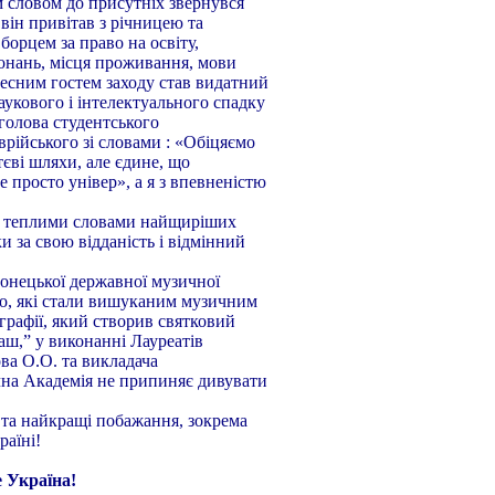
м словом до присутніх звернувся
він привітав з річницею та
борцем за право на освіту,
еконань, місця проживання, мови
чесним гостем заходу став видатний
укового і інтелектуального спадку
 голова студентського
рійського зі словами : «Обіцяємо
єві шляхи, але єдине, що
це просто універ», а я з впевненістю
З теплими словами найщиріших
 за свою відданість і відмінний
онецької державної музичної
ого, які стали вишуканим музичним
графії, який створив святковий
ш,” у виконанні Лауреатів
ва О.О. та викладача
чна Академія не припиняє дивувати
 та найкращі побажання, зокрема
раїні!
е Україна!