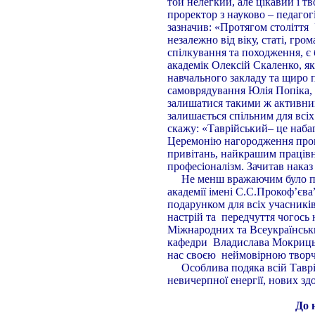
той нелегкий, але цікавий і т
проректор з науково – педагог
зазначив: «Протягом століття 
незалежно від віку, статі, гр
спілкування та походження, є
академік Олексій Скаленко, я
навчального закладу та щиро п
самоврядування Юлія Попіка, п
залишатися такими ж активним
залишається спільним для всіх 
скажу: «Таврійський– це набаг
Церемонію нагородження про
привітань, найкрашим працівн
професіоналізм. Зачитав наказ
Не менш вражаючим було почу
академії імені С.С.Прокоф’єв
подарунком для всіх учасників
настрій та передчуття чогось
Міжнародних та Всеукраїнськи
кафедри Владислава Мокрицьк
нас своєю неймовірною творч
Особлива подяка всій Таврійс
невичерпної енергії, нових зд
До 