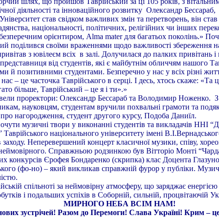
ворчий шлях, що пройшов Таврійський за ці 105 років, з вітальни
ічної діяльності та інноваційного розвитку Олександр Бессараб, 
Університет став свідком важливих змін та перетворень, він став 
омадянства, національності, політичних, релігійних чи інших пер
 безперечним орієнтиром, Alma mater для багатьох поколінь.» По
кий поділився своїми враженнями щодо важливості збереження на
ривітав з ювілеєм всіх в залі. Долучилася до палких привітань і
редставниця від студентів, які є майбутнім обличчям нашого Тав
и й позитивними студентами. Безперечно у нас у всіх різні житт
нас – це часточка Таврійського в серці. І десь, хтось скаже: «Та 
ато більше, Таврійський – це я і ти».»
вели проректори: Олександр Бессараб та Володимир Ноженко. 
икам, науковцям, студентам вручили похвальні грамоти та подяки
 про нагородження, студент другого курсу, Подоба Даниїл.
ти музичні твори у виконанні студентів та викладачів ННІ “Д
а” Таврійського національного університету імені В.І.Вернадськ
 заходу. Неперевершений концерт класичної музики, співу, хорео
 неймовірного. Справжньою родзинкою був Вітторіо Монті “Чарда
х конкурсів Єрофея Бондаренко (скрипка) клас Доцента Глазуно
ого (фо-но) – який викликав справжній фурор у публіки. Музи
істю.
ькій спільноті за неймовірну атмосферу, що заряджає енергією
обутків і подальших успіхів в Соборній, сильній, процвітаючій Ук
МИРНОГО НЕБА ВСІМ НАМ!
нових зустрічей! Разом до Перемоги! Слава Україні! Крим – ц