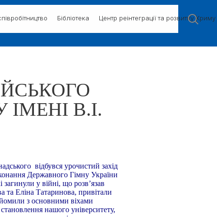
півробітництво
Бібліотека
Центр реінтеграції та розвитку Криму
ІЙСЬКОГО
ІМЕНІ В.І.
надського відбувся урочистий захід
виконання Державного Гімну України
 загинули у війні, що розв’язав
ва та Еліна Татаринова, привітали
знайомили з основними віхами
ю становлення нашого університету,