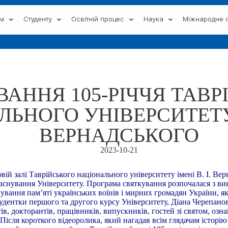
ам
Студенту
Освітній процес
Наука
Міжнародне с
АННЯ 105-РІЧЧЯ ТАВР
ЬНОГО УНІВЕРСИТЕТУ 
ВЕРНАДСЬКОГО
2023-10-21
й залі Таврійського національного університету імені В. І. Вер
я заснування Університету. Програма святкування розпочалася з 
ання пам’яті українських воїнів і мирних громадян України, які
тудентки першого та другого курсу Університету, Діана Черепано
нтів, докторантів, працівників, випускників, гостей зі святом, о
. Після короткого відеоролика, який нагадав всім глядачам історі