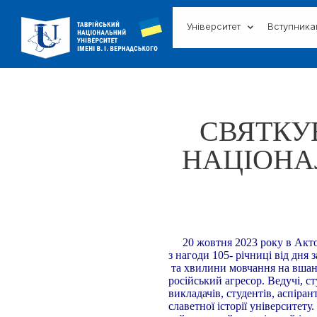
Університет
Вступник
СВЯТКУВ
НАЦІОНАЛ
20 жовтня 2023 року в Актові
з нагоди 105- річниці від дн
та хвилини мовчання на вшанув
російський агресор. Ведучі, с
викладачів, студентів, аспіра
славетної історії університету