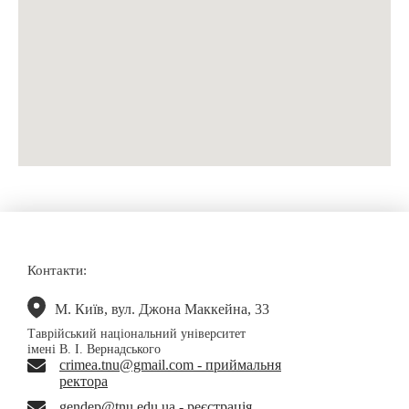
Контакти:
М. Київ, вул. Джона Маккейна, 33
Таврійський національний університет
імені В. І. Вернадського
crimea.tnu@gmail.com - приймальня
ректора
gendep@tnu.edu.ua - реєстрація