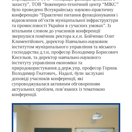
захисту”, ТОВ “Інженерно-технічний центр “МІКС”
було проведено Всеукраїнську науково-практичну
конференцію “Практичні питання функціонування і
відновлення об’єктів муніципальної інфраструктури
та промисловості України в сучасних умовах”. Із
вітальним словом до учасників конференції
звернулися помічник ректора к.е.н. Бойченко Олег
Климентійович, директор Навчально-науковим
інститутом муніципального управління та міського
господарства д.т.н, професор Володимир Борисович
Кисельов, та директор навчально-наукового
інституту управління економіки та
природокористування д.держ.упр, професор Горник
Володимир Гнатович,. Надалі, були заслухані
доповіді учасників конференції, які
супроводжувалася активним обговоренням
актуальних проблем, пов’язаних із тематикою
конференції.