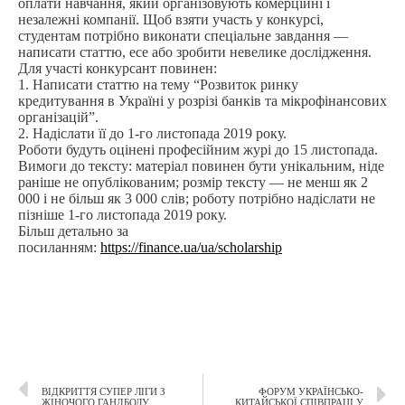
оплати навчання, який організовують комерційні і
незалежні компанії. Щоб взяти участь у конкурсі,
студентам потрібно виконати спеціальне завдання —
написати статтю, есе або зробити невелике дослідження.
Для участі конкурсант повинен:
1. Написати статтю на тему “Розвиток ринку
кредитування в Україні у розрізі банків та мікрофінансових
організацій”.
2. Надіслати її до 1-го листопада 2019 року.
Роботи будуть оцінені професійним журі до 15 листопада.
Вимоги до тексту: матеріал повинен бути унікальним, ніде
раніше не опублікованим; розмір тексту — не менш як 2
000 і не більш як 3 000 слів; роботу потрібно надіслати не
пізніше 1-го листопада 2019 року.
Більш детально за
посиланням:
https://finance.ua/ua/scholarship
ВІДКРИТТЯ СУПЕР ЛІГИ З
ФОРУМ УКРАЇНСЬКО-
ЖІНОЧОГО ГАНДБОЛУ
КИТАЙСЬКОЇ СПІВПРАЦІ У