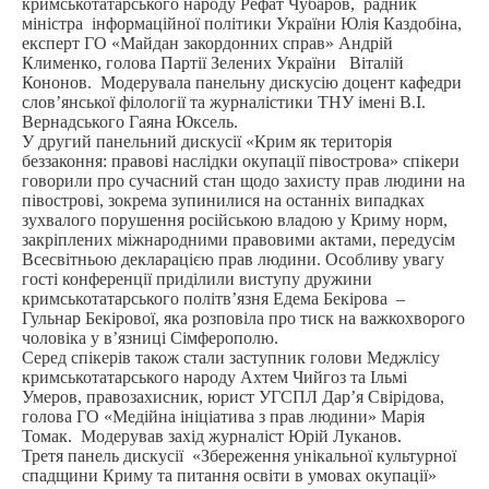
кримськотатарського народу Рефат Чубаров, радник
міністра інформаційної політики України Юлія Каздобіна,
експерт ГО «Майдан закордонних справ» Андрій
Клименко, голова Партії Зелених України Віталій
Кононов. Модерувала панельну дискусію доцент кафедри
слов’янської філології та журналістики ТНУ імені В.І.
Вернадського Гаяна Юксель.
У другий панельний дискусії «Крим як територія
беззаконня: правові наслідки окупації півострова» спікери
говорили про сучасний стан щодо захисту прав людини на
півострові, зокрема зупинилися на останніх випадках
зухвалого порушення російською владою у Криму норм,
закріплених міжнародними правовими актами, передусім
Всесвітньою декларацією прав людини. Особливу увагу
гості конференції приділили виступу дружини
кримськотатарського політв’язня Едема Бекірова –
Гульнар Бекірової, яка розповіла про тиск на важкохворого
чоловіка у в’язниці Сімферополю.
Серед спікерів також стали заступник голови Меджлісу
кримськотатарського народу Ахтем Чийгоз та Ільмі
Умеров, правозахисник, юрист УГСПЛ Дар’я Свірідова,
голова ГО «Медійна ініціатива з прав людини» Марія
Томак. Модерував захід журналіст Юрій Луканов.
Третя панель дискусії «Збереження унікальної культурної
спадщини Криму та питання освіти в умовах окупації»