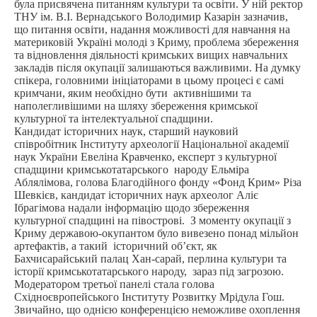
була присвячена питанням культури та освіти. У ній ректор
ТНУ ім. В.І. Вернадського Володимир Казарін зазначив,
що питання освіти, надання можливості для навчання на
материковій Україні молоді з Криму, проблема збереження
та відновлення діяльності кримських вищих навчальних
закладів після окупації залишаються важливими. На думку
спікера, головними ініціаторами в цьому процесі є самі
кримчани, яким необхідно бути активнішими та
наполегливішими на шляху збереження кримської
культурної та інтелектуальної спадщини.
Кандидат історичних наук, старший науковий
співробітник Інституту археології Національної академії
наук України
Евеліна Кравченко, експерт з культурної
спадщини кримськотатарського народу Ельміра
Аблялімова, голова Благодійного фонду «Фонд Крим» Різа
Шевкієв, кандидат історичних наук археолог Аліє
Ібрагімова надали інформацію щодо збереження
культурної спадщині на півострові. З моменту окупації з
Криму державою-окупантом було вивезено понад мільйон
артефактів, а такий історичний об’єкт, як
Бахчисарайський палац Хан-сарай, перлина культури та
історії кримськотатарського народу, зараз під загрозою.
Модератором третьої панелі стала голова
Східноєвропейського Інституту Розвитку Мрідула Гош.
Звичайно, що однією конференцією неможливе охоплення