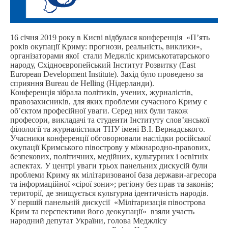
16 січня 2019 року в Києві відбулася конференція «П’ять
років окупації Криму: прогнози, реальність, виклики»,
організаторами якої стали Меджліс кримськотатарського
народу, Східноєвропейський Інститут Розвитку (East
European Development Institute). Захід було проведено за
сприяння Bureau de Helling (Нідерланди).
Конференція зібрала політиків, учених, журналістів,
правозахисників, для яких проблеми сучасного Криму є
об’єктом професійної уваги. Серед них були також
професори, викладачі та студенти Інституту слов’янської
філології та журналістики ТНУ імені В.І. Вернадського.
Учасники конференції обговорювали наслідки російської
окупації Кримського півострову у міжнародно-правових,
безпекових, політичних, медійних, культурних і освітніх
аспектах. У центрі уваги трьох панельних дискусій були
проблеми Криму як мілітаризованої база держави-агресора
та інформаційної «сірої зони»; регіону без прав та законів;
території, де знищується культурна ідентичність народів.
У першій панельній дискусії «Мілітаризація півострова
Крим та перспективи його деокупації» взяли участь
народний депутат України, голова Меджлісу