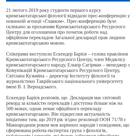
21 лютого 2019 року студенти першого курсу
кримськотатарської філології відвідали прес-конференцію у
новинній агенції «Главком». Прес-конференцію було
скликано за проханням Кримськотатарського Ресурсного
Центру для оголошення про початок роботи над
офіційним перекладом Загальної декларації прав людини
кримськотатарською мовою.
Спікерами виступили Ескендер Барієв – голова правління
Кримськотатарського Ресурсного Центру, член Меджлісу
кримськотатарського народу, Ельвір Сагірман – менеджер з
Комунікацій Кримськотатарського Ресурсного Центру,
Світлана Кузьміна – директор Інституту філології та
журналістики Таврійського національного університету
імені В. І. Вернадського.
Ескендер Барієв розповів, що
Декларація має світовий
рекорд за кількістю перекладів і доступна більше ніж на
500 мовах, однак немає офіційного перекладу
кримськотатарською. Він підкреслив актуальність
ініціативи тим, що 2019 рік згідно резолюції ООН 71/78 є
Міжнародним роком мов корінних народів і повідомив, що
сформована робоча експертна група з філологів,
публіцистів і юристів, які будуть займатися офіційним