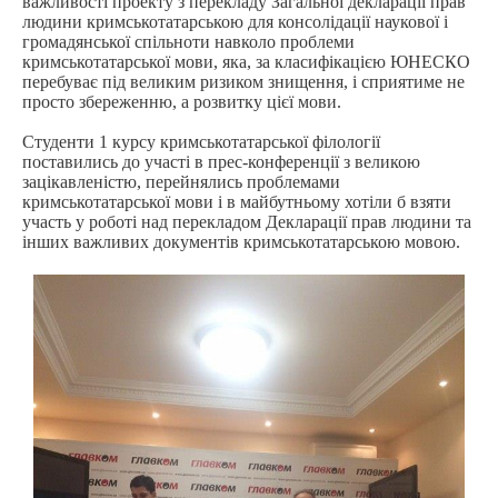
важливості проекту з перекладу Загальної декларації прав
людини кримськотатарською для консолідації наукової і
громадянської спільноти навколо проблеми
кримськотатарської мови, яка, за класифікацією ЮНЕСКО
перебуває під великим ризиком знищення, і сприятиме не
просто збереженню, а розвитку цієї мови.
Студенти 1 курсу кримськотатарської філології
поставились до участі в прес-конференції з великою
зацікавленістю, перейнялись проблемами
кримськотатарської мови і в майбутньому хотіли б взяти
участь у роботі над перекладом Декларації прав людини та
інших важливих документів кримськотатарською мовою.