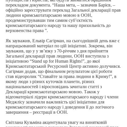
перекладом документа. “Наша мета, – зазначив Барієв, –
офіційно зареєструвати переклад Загальної декларації прав
людини кримськотатарською мовою в ООН,
продемонструвавши тим самим суб’єктність
кримськотатарського народу та нашу прихильність до
верховенства права ”.
Як зауважив, Ельвір Сагірман, на сьогоднішній день вже є
напрацьований матеріал по цій ініціативі. Зокрема, він
зауважив, що у у зв’язку з 70-річчям з дня прийняття
Загальної декларації прав людини, ООН виступила з
ініціативою “Stand up for Human Rights!”, до якої
Кримськотатарський Ресурсний Центр активно долучився.
Сагірман додав, що фінальним результатом цієї роботи
став відеоролик “Ставайте за права людини в Криму!”, в
якому люди з різних куточків планети, різних
національностей і віросповідань зачитали статті з
Декларації кримськотатарською мовою. Також у
відеоматеріалі лідери кримськотатарського народу і члени
Меджлісу зазначили важливість цієї ініціативи для
кримськотатарського народу і доведення її до логічного
завершення – реєстрації в ООН.
Світлана Кузьміна акцентувала увагу на винятковій