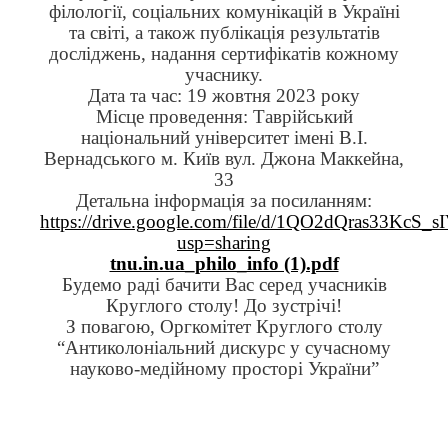
філології, соціальних комунікацій в Україні
та світі, а також публікація результатів
досліджень, надання сертифікатів кожному
учаснику.
Дата та час: 19 жовтня 2023 року
Місце проведення: Таврійський
національний університет імені В.І.
Вернадського м. Київ вул. Джона Маккейна,
33
Детальна інформація за посиланням:
https://drive.google.com/file/d/1QO2dQras33Kc
usp=sharing
tnu.in.ua_philo_info (1).pdf
Будемо раді бачити Вас серед учасників
Круглого столу! До зустрічі!
З повагою, Оргкомітет Круглого столу
“Антиколоніальний дискурс у сучасному
науково-медійному просторі України”