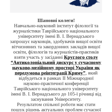
Шановні колеги!
Навчально-науковий інститут філології та
журналістики Таврійського національного
університету імені В. І. Вернадського
запрошує науковців, здобувачів вищої освіти
вітчизняних та закордонних закладів вищої
освіти, філологів та журналістів-практиків
взяти участь у засіданні
Круглого столу
“Антиколоніальний дискурс у сучасному
науково-медійному просторі України як
передумова реінтеграції Криму”
, який
відбудеться в рамках ІІ Міжнародної
науково-практичної конференції
Таврійського національного університету
імені В. І. Вернадського до 105-ї річниці від
заснування Університету.
Результатом спільної роботи має стати
пошук рішень актуальних проблем сучасної