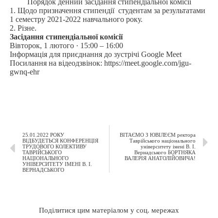
Порядок денний засідання стипендіальної комісії
1. Щодо призначення стипендії студентам за результатами
1 семестру 2021-2022 навчального року.
2. Різне.
Засідання стипендіальної комісії
Вівторок, 1 лютого · 15:00 – 16:00
Інформація для приєднання до зустрічі Google Meet
Посилання на відеодзвінок: h
ttps://meet.google.com/jgu-
gwnq-ehr
25.01.2022 РОКУ
ВІТАЄМО З ЮВІЛЕЄМ ректора
ВІДБУДЕТЬСЯ КОНФЕРЕНЦІЯ
Таврійського національного
ТРУДОВОГО КОЛЕКТИВУ
університету імені В. І.
ТАВРІЙСЬКОГО
Вернадського БОРТНЯКА
НАЦІОНАЛЬНОГО
ВАЛЕРІЯ АНАТОЛІЙОВИЧА!
УНІВЕРСИТЕТУ ІМЕНІ В. І.
ВЕРНАДСЬКОГО
Поділитися цим матеріалом у соц. мережах