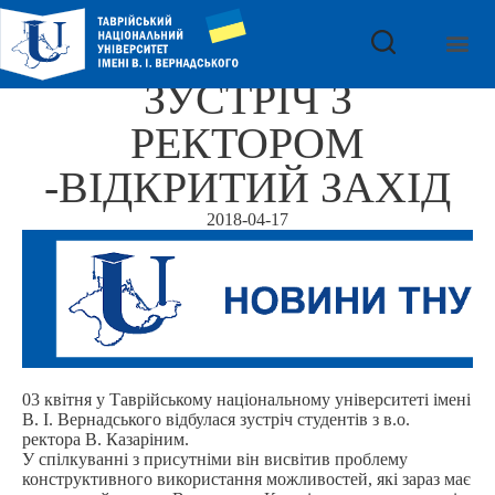
ЗУСТРIЧ З
РЕКТОРОМ
-ВIДКРИТИЙ ЗАХIД
2018-04-17
03 квітня у Таврiйському нацiональному унiверситеті iмені
В. І. Вернадського вiдбулася зустріч студентiв з в.о.
ректора В. Казарiним.
У спiлкуваннi з присутніми він висвiтив проблему
конструктивного використання можливостей, якi зараз має