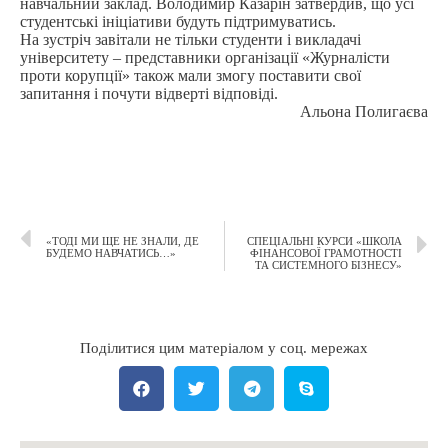
навчальний заклад. Володимир Казарiн затвердив, що усі
студентські iнiціативи будуть пiдтримуватись.
На зустріч завiтали не тільки студенти і викладачi
університету – представники організації «Журналiсти
проти корупцiï» також мали змогу поставити своï
запитання і почути відверті відповіді.
Альона Полигаєва
«ТОДІ МИ ЩЕ НЕ ЗНАЛИ, ДЕ
СПЕЦІАЛЬНІ КУРСИ «ШКОЛА
БУДЕМО НАВЧАТИСЬ…»
ФІНАНСОВОЇ ГРАМОТНОСТІ
ТА СИСТЕМНОГО БІЗНЕСУ»
Поділитися цим матеріалом у соц. мережах