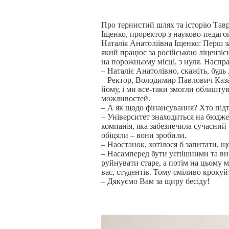
Про тернистий шлях та історію Таврі
Іщенко, проректор з науково-педагог
Наталія Анатоліївна Іщенко: Перш за
який працює за російською ліцензі
на порожньому місці, з нуля. Насправ
– Наталіє Анатолівно, скажіть, будь
– Ректор, Володимир Павлович Казар
йому, і ми все-таки змогли облашту
можливостей.
– А як щодо фінансування? Хто під
– Університет знаходиться на бюдже
компанія, яка забезпечила сучасний
обіцяли – вони зробили.
– Наостанок, хотілося б запитати, 
– Насамперед бути успішними та ви
руйнувати старе, а потім на цьому м
вас, студентів. Тому сміливо крокуй
– Дякуємо Вам за щиру бесіду!