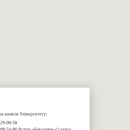
 комісія Університету:
529-00-58
488-54-86 Вступ «Бакалавр» (1 курс)