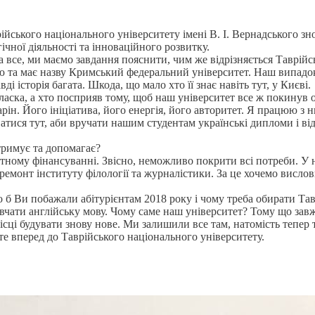
йського національного університету імені В. І. Вернадського зно
ічної діяльності та інноваційного розвитку
.
 все, ми маємо завдання пояснити, чим же відрізняється Таврійсь
єю та має назву Кримський федеральний університет. Наш випадо
ді історія багата. Шкода, що мало хто її знає навіть тут, у Києві.
 ласка, а хто посприяв тому, щоб наш університет все ж покинув 
ін. Його ініціатива, його енергія, його авторитет. Я працюю з 
ватися тут, аби вручати нашим студентам українські дипломи і в
тримує та допомагає?
тному фінансуванні. Звісно, неможливо покрити всі потреби. У 
 ремонт інституту філології та журналістики. За це хочемо висло
що б Ви побажали абітурієнтам 2018 року і чому треба обирати Та
вчати англійську мову. Чому саме наш університет? Тому що зав
ісці будувати знову нове. Ми залишили все там, натомість тепер 
те вперед до Таврійського національного університету.