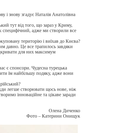
ву і знову згадує Наталія Анатолівна
кий тут від того, що зараз у Криму,
к специфічний, адже ми створили все
окуповану територію і виїхав до Києва?
ним давно. Це все трапилось завдяки
ідкривати для них максимум
нас є спонсори. Чудесна турецька
вити їм найбільшу подяку, адже вони
врійський?
жди легше створювати щось нове, ніж
творимо інноваційне та цікаве заради
Олена Диченко
Фото – Катерини Онищук