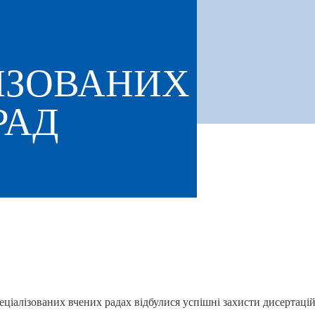
ІЗОВАНИХ
РАД
алізованих вчених радах відбулися успішні захисти дисертацій.