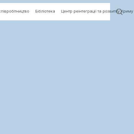
півробітництво
Бібліотека
Центр реінтеграції та розвитку Криму