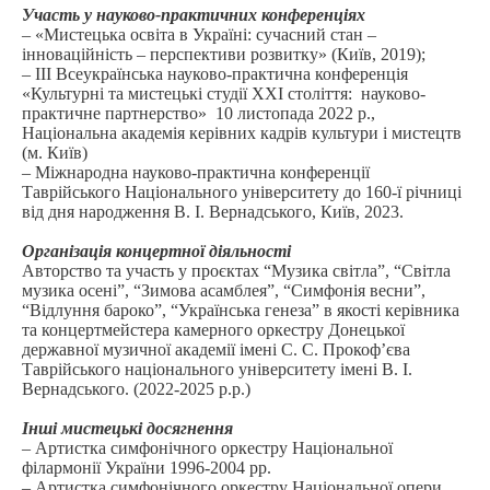
Участь у науково-практичних конференціях
– «Мистецька освіта в Україні: сучасний стан –
інноваційність – перспективи розвитку» (Київ, 2019);
– ІІІ Всеукраїнська науково-практична конференція
«Культурні та мистецькі студії ХХІ століття: науково-
практичне партнерство» 10 листопада 2022 р.,
Національна академія керівних кадрів культури і мистецтв
(м. Київ)
– Міжнародна науково-практична конференції
Таврійського Національного університету до 160-ї річниці
від дня народження В. І. Вернадського, Київ, 2023.
.
Організація концертної діяльності
Авторство та участь у проєктах “Музика світла”, “Світла
музика осені”, “Зимова асамблея”, “Симфонія весни”,
“Відлуння бароко”, “Українська генеза” в якості керівника
та концертмейстера камерного оркестру Донецької
державної музичної академії імені С. С. Прокоф’єва
Таврійського національного університету імені В. І.
Вернадського. (2022-2025 р.р.)
.
Інші мистецькі досягнення
– Артистка симфонічного оркестру Національної
філармонії України 1996-2004 рр.
– Артистка симфонічного оркестру Національної опери