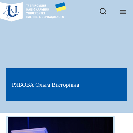
РЯБОВА Ольга Вікторівна