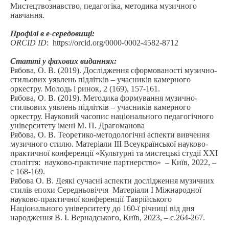
Мистецтвознавство, педагогіка, методика музичного
навчання.
.
Профілі в е-середовищі:
ORCID ID
:
https://orcid.org/
0000-0002-4582-8712
.
Статті у фахових виданнях:
Рябова, О. В. (2019). Дослідження сформованості музично-
стильових уявлень підлітків – учасників камерного
оркестру. Молодь і ринок, 2 (169), 157-161.
Рябова, О. В. (2019). Методика формування музично-
стильових уявлень підлітків – учасників камерного
оркестру. Науковий часопис національного педагогічного
університету імені М. П. Драгоманова
Рябова, О. В. Теоретико-методологічні аспекти вивчення
музичного стилю. Матеріали III Всеукраїнської науково-
практичної конференції «Культурні та мистецькі студії ХХІ
століття: науково-практичне партнерство» – Київ, 2022, –
с 168-169.
Рябова О. В. Деякі сучасні аспекти дослідження музичних
стилів епохи Середньовіччя Матеріали I Міжнародної
науково-практичної конференції Таврійського
Національного університету до 160-ї річниці від дня
народження В. І. Вернадського, Київ, 2023, – с.264-267.
.