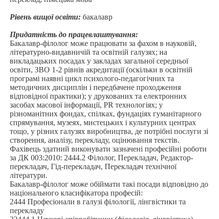
Рівень вищої освіти:
бакалавр
Придатність до працевлаштування:
Бакалавр-філолог може працювати за фахом в науковій,
літературно-видавничій та освітній галузях; на
викладацьких посадах у закладах загальної середньої
освіти, ЗВО 1-2 рівнів акредитації (оскільки в освітній
програмі наявні цикл психолого-педагогічних та
методичних дисциплін і передбачене проходження
відповідної практики); у друкованих та електронних
засобах масової інформації, PR технологіях; у
різноманітних фондах, спілках, фундаціях гуманітарного
спрямування, музеях, мистецьких і культурних центрах
тощо, у різних галузях виробництва, де потрібні послуги зі
створення, аналізу, перекладу, оцінювання текстів.
Фахівець здатний виконувати зазначені професійні роботи
за ДК 003:2010: 2444.2 Філолог, Перекладач, Редактор-
перекладач, Гід-перекладач, Перекладач технічної
літератури.
Бакалавр-філолог може обіймати такі посади відповідно до
національного класифікатора професій:
2444 Професіонали в галузі філології, лінгвістики та
перекладу