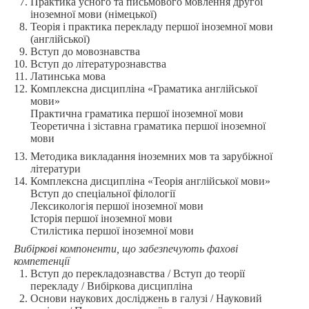
Практика усного та письмового мовлення другої
іноземної мови (німецької)
Теорія і практика перекладу першої іноземної мови
(англійської)
Вступ до мовознавства
Вступ до літературознавства
Латинська мова
Комплексна дисципліна «Граматика англійської
мови»
Практична граматика першої іноземної мови
Теоретична і зіставна граматика першої іноземної
мови
Методика викладання іноземних мов та зарубіжної
літератури
Комплексна дисципліна «Теорія англійської мови»
Вступ до спеціальної філології
Лексикологія першої іноземної мови
Історія першої іноземної мови
Стилістика першої іноземної мови
Вибіркові компоненти, що забезпечують фахові
компетенції
Вступ до перекладознавства / Вступ до теорії
перекладу / Вибіркова дисципліна
Основи наукових досліджень в галузі / Науковий