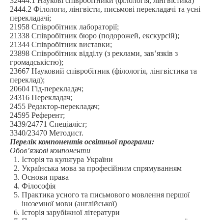
32444.1 Наукові співробітники (філологія, лінгвістика)
2444.2 Філологи, лінгвісти, письмові перекладачі та усні
перекладачі;
21958 Співробітник лабораторії;
21338 Співробітник бюро (подорожей, екскурсій);
21344 Співробітник виставки;
23898 Співробітник відділу (з реклами, зав’язків з
громадськістю);
23667 Науковий співробітник (філологія, лінгвістика та
переклад);
20604 Гід-перекладач;
24316 Перекладач;
2455 Редактор-перекладач;
24595 Референт;
3439/24771 Спеціаліст;
3340/23470 Методист.
Перелік компонентів освітньої програми:
Обов’язкові компоненти
Історія та культура України
Українська мова за професійним спрямуванням
Основи права
Філософія
Практика усного та письмового мовлення першої
іноземної мови (англійської)
Історія зарубіжної літератури