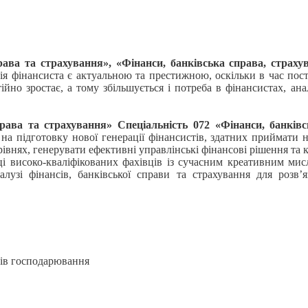
права та страхування», «Фінанси, банківська справа, стра
ія фінансиста є актуальною та престижною, оскільки в час пост
тійно зростає, а тому збільшується і потреба в фінансистах, ан
рава та страхування» Спеціальність 072 «Фінанси, банків
а підготовку нової генерації фінансистів, здатних приймати 
івнях, генерувати ефективні управлінські фінансові рішення та
ці високо-кваліфікованих фахівців із сучасним креативним ми
алузі фінансів, банківської справи та страхування для розв
тів господарювання