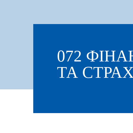
072 ФІН
ТА СТРА