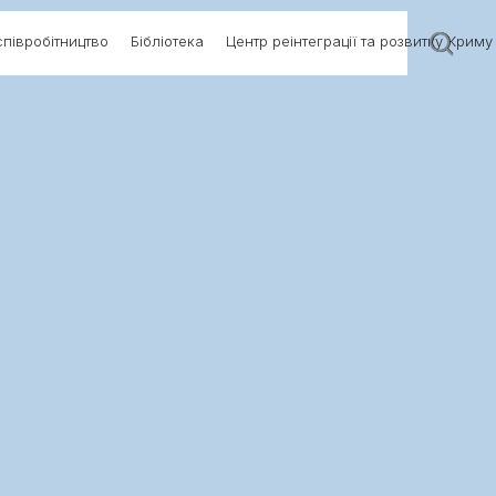
півробітництво
Бібліотека
Центр реінтеграції та розвитку Криму