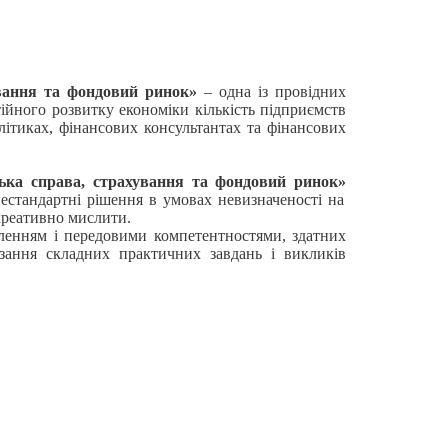
хування та фондовий ринок»
– одна із провідних
ійного розвитку економіки кількість підприємств
алітиках, фінансових консультантах та фінансових
ська справа, страхування та фондовий ринок»
нестандартні рішення в умовах невизначеності на
 креативно мислити.
сленням і передовими компетентностями, здатних
’язання складних практичних завдань і викликів