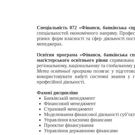
Спеціальність 072 «Фінанси, банківська с
спеціальностей економічного напряму. Профес
різних форм власності та сфер діяльності пос
менеджерах.
Освітня програма «Фінанси, банківська сп
магістерського освітнього рівня
спрямована н
регіональному, національному та глобальному р
Мета освітньої програми
полягає у підготов
використовувати набуті системні знання у г
професійної діяльності.
Фахові дисципліни
Банківській менеджмент
Фінансовий менеджмент
Страховий менеджмент
Моделювання фінансової діяльності суб’єк
Управління власними фінансами
Проектне фінансування
Управління державними фінансами