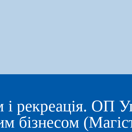
 і рекреація. ОП У
м бізнесом (Магіс