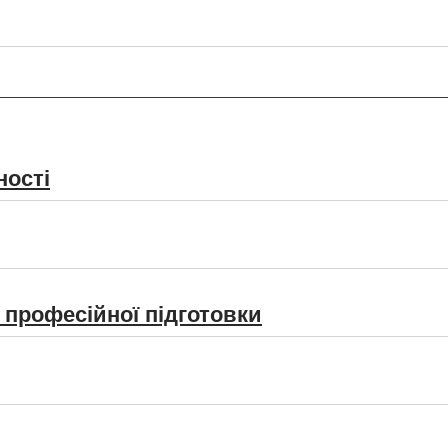
ності
 професійної підготовки