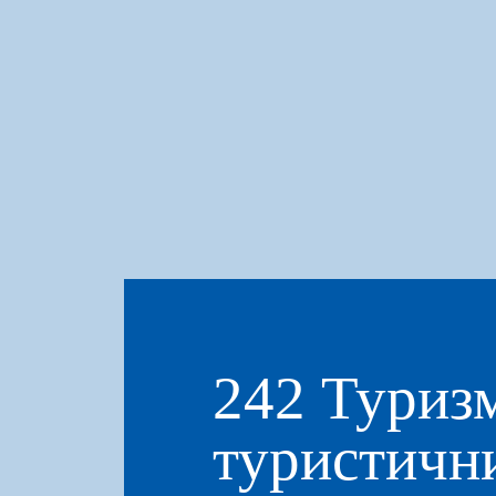
242 Туризм
туристични