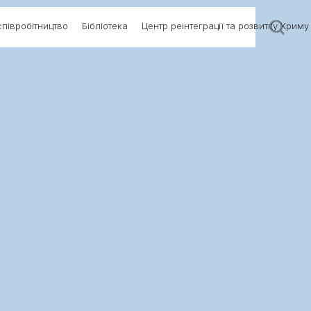
півробітництво
Бібліотека
Центр реінтеграції та розвитку Криму