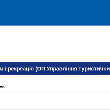
м і рекреація (ОП Управління туристични
сом