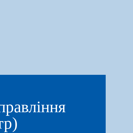
правління
тр)