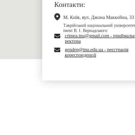
Контакти:
М. Київ, вул. Джона Маккейна, 33
Таврійський національний університе
імені В. І. Вернадського
crimea.tnu@gmail.com - приймаль
ректора
gendep@tnu.edu.ua - реєстрація
кореспонденції