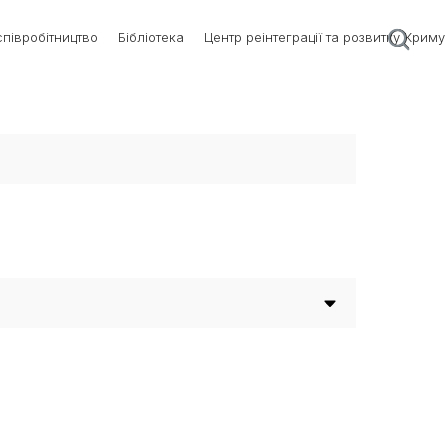
півробітництво
Бібліотека
Центр реінтеграції та розвитку Криму