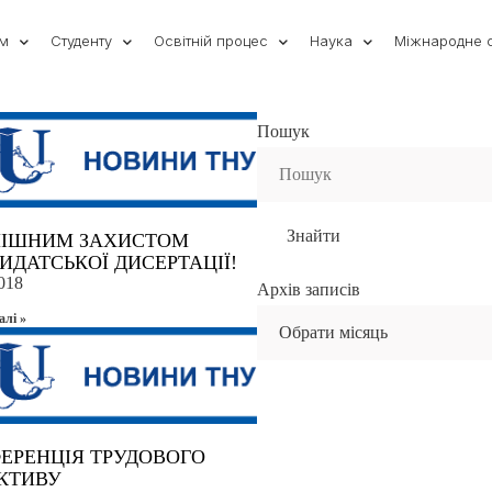
ам
Студенту
Освітній процес
Наука
Міжнародне с
Пошук
Search
for:
ПІШНИМ ЗАХИСТОМ
ИДАТСЬКОЇ ДИСЕРТАЦІЇ!
018
Архiв записiв
алi »
ЕРЕНЦІЯ ТРУДОВОГО
КТИВУ