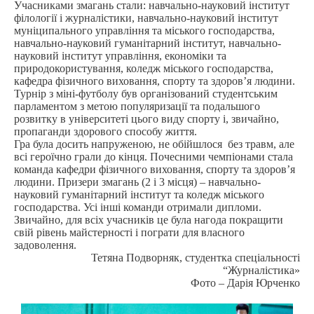
Учасниками змагань стали: навчально-науковий інститут
філології і журналістики, навчально-науковий інститут
муніципального управління та міського господарства,
навчально-науковий гуманітарний інститут, навчально-
науковий інститут управління, економіки та
природокористування, коледж міського господарства,
кафедра фізичного виховання, спорту та здоров’я людини.
Турнір з міні-футболу був організований студентським
парламентом з метою популяризації та подальшого
розвитку в університеті цього виду спорту і, звичайно,
пропаганди здорового способу життя.
Гра була досить напруженою, не обійшлося без травм, але
всі героїчно грали до кінця. Почесними чемпіонами стала
команда кафедри фізичного виховання, спорту та здоров’я
людини. Призери змагань (2 і 3 місця) – навчально-
науковий гуманітарний інститут та коледж міського
господарства. Усі інші команди отримали дипломи.
Звичайно, для всіх учасників це була нагода покращити
свій рівень майстерності і пограти для власного
задоволення.
Тетяна Подворняк, студентка спеціальності
“
Журналістика»
Фото – Дарія Юрченко