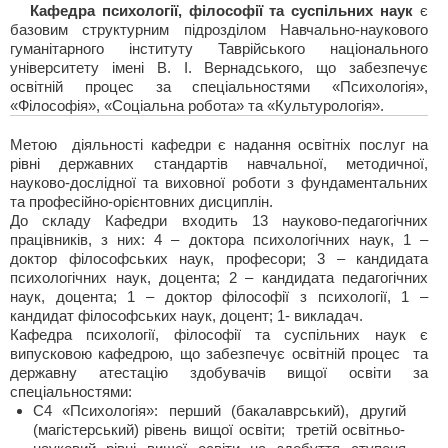
Кафедра психології, філософії та суспільних наук
є
базовим структурним підрозділом Навчально-наукового
гуманітарного інституту Таврійського національного
університету імені В. І. Вернадського, що забезпечує
освітній процес за спеціальностями «Психологія»,
«Філософія», «Соціальна робота» та «Культурологія».
Метою діяльності кафедри є надання освітніх послуг на
рівні державних стандартів навчальної, методичної,
науково-дослідної та виховної роботи з фундаментальних
та професійно-орієнтовних дисциплін.
До складу Кафедри входить 13 науково-педагогічних
працівників, з них: 4 – доктора психологічних наук, 1 –
доктор філософських наук, професори; 3 – кандидата
психологічних наук, доцента; 2 – кандидата педагогічних
наук, доцента; 1 – доктор філософії з психології, 1 –
кандидат філософських наук, доцент; 1- викладач.
Кафедра психології, філософії та суспільних наук є
випусковою кафедрою, що забезпечує освітній процес та
державну атестацію здобувачів вищої освіти за
спеціальностями:
C4 «Психологія»: перший (бакалаврський), другий
(магістерський) рівень вищої освіти; третій освітньо-