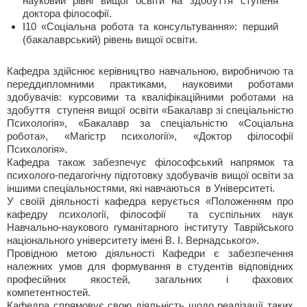
науковий рівні вищої освіти на здобуття ступеня
доктора філософії.
І10 «Соціальна робота та консультування»: перший
(бакалаврський) рівень вищої освіти.
Кафедра здійснює керівництво навчальною, виробничою та
переддипломними практиками, науковими роботами
здобувачів: курсовими та кваліфікаційними роботами на
здобуття ступеня вищої освіти «Бакалавр зі спеціальністю
Психологія», «Бакалавр за спеціальністю «Соціальна
робота», «Магістр психології», «Доктор філософії
Психологія».
Кафедра також забезпечує філософський напрямок та
психолого-педагогічну підготовку здобувачів вищої освіти за
іншими спеціальностями, які навчаються в Університеті.
У своїй діяльності кафедра керується «Положенням про
кафедру психології, філософії та суспільних наук
Навчально-наукового гуманітарного інституту Таврійського
національного університету імені В. І. Вернадського».
Провідною метою діяльності Кафедри є забезпечення
належних умов для формування в студентів відповідних
професійних якостей, загальних і фахових
компетентностей.
Кафедра спрямовує свою діяльність щодо реалізації таких