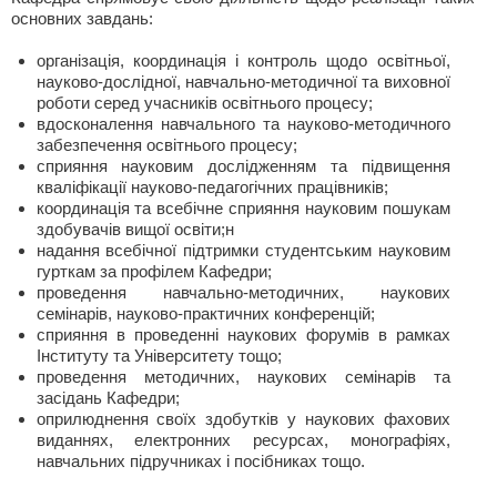
основних завдань:
організація, координація і контроль щодо освітньої,
науково-дослідної, навчально-методичної та виховної
роботи серед учасників освітнього процесу;
вдосконалення навчального та науково-методичного
забезпечення освітнього процесу;
сприяння науковим дослідженням та підвищення
кваліфікації науково-педагогічних працівників;
координація та всебічне сприяння науковим пошукам
здобувачів вищої освіти;н
надання всебічної підтримки студентським науковим
гурткам за профілем Кафедри;
проведення навчально-методичних, наукових
семінарів, науково-практичних конференцій;
сприяння в проведенні наукових форумів в рамках
Інституту та Університету тощо;
проведення методичних, наукових семінарів та
засідань Кафедри;
оприлюднення своїх здобутків у наукових фахових
виданнях, електронних ресурсах, монографіях,
навчальних підручниках і посібниках тощо.