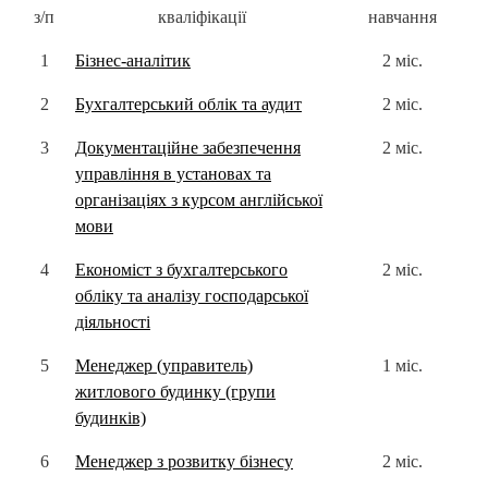
з/п
кваліфікації
навчання
1
Бізнес-аналітик
2 міс.
2
Бухгалтерський облік та аудит
2 міс.
3
Документаційне забезпечення
2 міс.
управління в установах та
організаціях з курсом англійської
мови
4
Економіст з бухгалтерського
2 міс.
обліку та аналізу господарської
діяльності
5
Менеджер (управитель)
1 міс.
житлового будинку (групи
будинків)
6
Менеджер з розвитку бізнесу
2 міс.