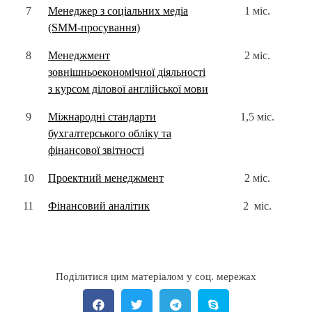
7
Менеджер з соціальних медіа
1 міс.
(SMM-просування)
8
Менеджмент
2 міс.
зовнішньоекономічної діяльності
з курсом ділової англійської мови
9
Міжнародні стандарти
1,5 міс.
бухгалтерського обліку та
фінансової звітності
10
Проектний менеджмент
2 міс.
11
Фінансовий аналітик
2 міс.
Поділитися цим матеріалом у соц. мережах