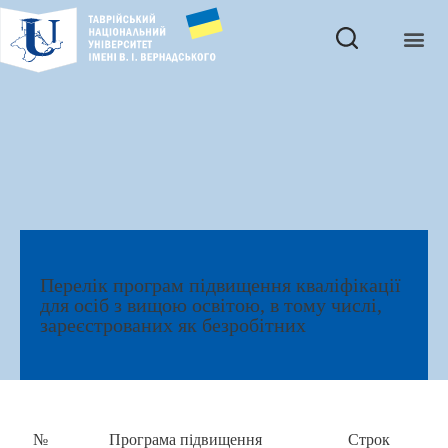
Перелік програм підвищення кваліфікації
для осіб з вищою освітою, в тому числі,
зареєстрованих як безробітних
№
Програма підвищення
Строк